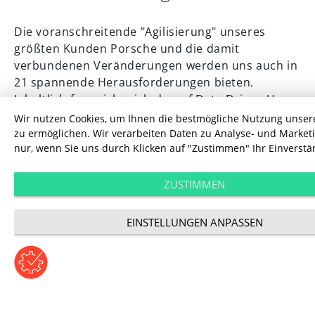
Die voranschreitende "Agilisierung" unseres
größten Kunden Porsche und die damit
verbundenen Veränderungen werden uns auch in
21 spannende Herausforderungen bieten.
Inhaltlich freue ich mich darauf Data Driven User
Experience (DDUX) mit entsprechender
Wir nutzen Cookies, um Ihnen die bestmögliche Nutzung unser
Kundenzentrierung weiter zu treiben und würde
zu ermöglichen. Wir verarbeiten Daten zu Analyse- und Marke
nur, wenn Sie uns durch Klicken auf "Zustimmen" Ihr Einverstä
mich über ein Projekt im Bereich "neue Digitale
Arbeitsweisen" freuen.
ZUSTIMMEN
Uwe Todoroff, Director UX
EINSTELLUNGEN ANPASSEN