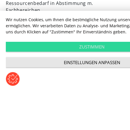
Ressourcenbedarf in Abstimmung m.
Fachbereichen
Wir nutzen Cookies, um Ihnen die bestmögliche Nutzung unser
Onlinestrategie
ermöglichen. Wir verarbeiten Daten zu Analyse- und Marketin
uns durch Klicken auf "Zustimmen" Ihr Einverständnis geben.
Priorisierte Maßnahmen-Longlist einschließlich
konkret beschriebener, quantitativ bewerteter
ZUSTIMMEN
und zeitlich geplanter Top-10-Maßnahme
EINSTELLUNGEN ANPASSEN