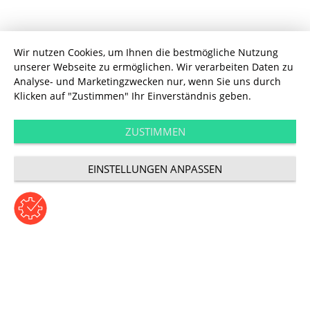
Wir nutzen Cookies, um Ihnen die bestmögliche Nutzung
unserer Webseite zu ermöglichen. Wir verarbeiten Daten zu
Analyse- und Marketingzwecken nur, wenn Sie uns durch
Klicken auf "Zustimmen" Ihr Einverständnis geben.
26 DX, MMT und UDG launchen neue Marke MSQ DX:
The Digital Impact
ZUSTIMMEN
EINSTELLUNGEN ANPASSEN
Company.
We Believe That
Companies Live or Die by