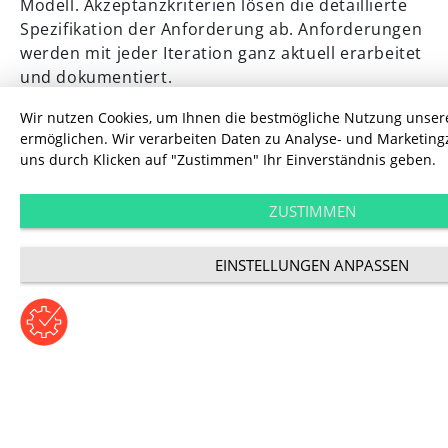
Modell. Akzeptanzkriterien lösen die detaillierte
Spezifikation der Anforderung ab. Anforderungen
werden mit jeder Iteration ganz aktuell erarbeitet
und dokumentiert.
Wir nutzen Cookies, um Ihnen die bestmögliche Nutzung unser
Verwalten:
Anforderungen werden weiterhin
ermöglichen. Wir verarbeiten Daten zu Analyse- und Marketin
zentral verwaltet. Tickets mit User Stories werden
uns durch Klicken auf "Zustimmen" Ihr Einverständnis geben.
durch verschiedene Status prozessiert und
ersetzen riesige Gesamtdokumente oder alte
ZUSTIMMEN
Verwaltungssoftware. In einem Wiki-System
können die erledigten Arbeitspakete in Form
EINSTELLUNGEN ANPASSEN
einer Release-Übersicht festgehalten werden, um
den Überblick zu bewahren.
Prüfen und Abstimmen:
Schlanke Prototypen
und kleine Walkthroughs ersetzen die klassischen
Inspektionen.
Was wir daraus schließen