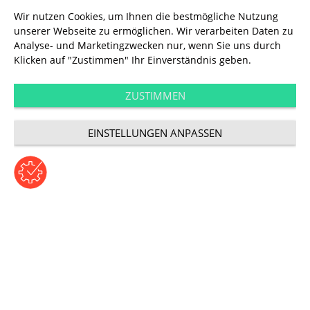
Wir nutzen Cookies, um Ihnen die bestmögliche Nutzung
unserer Webseite zu ermöglichen. Wir verarbeiten Daten zu
User Experience
Analyse- und Marketingzwecken nur, wenn Sie uns durch
Gewinner beim
Klicken auf "Zustimmen" Ihr Einverständnis geben.
German Design
ZUSTIMMEN
EINSTELLUNGEN ANPASSEN
Award 2018
Beitrag von Tanja Gabler | Montag, 4. Dezember 2017
Kategorie: User Experience
Dreifach prämiert