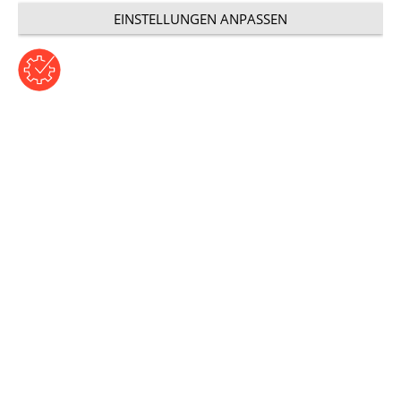
nungen schaffen
EINSTELLUNGEN ANPASSEN
Beitrag von Tanja Gabler | Freitag, 15. Juni 2018
Kategorie: User Experience
Pumpen digital in Szene
gesetzt
Wie lassen sich komplexe Produkte auf einer Messe
perfekt präsentieren? Mit Augmented Reality. Wie das
aussehen kann, zeigt der Auftritt des weltweiten
Armaturen- und Pumpenherstellers KSB auf der IFAT,