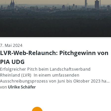
7. Mai 2024
LVR-Web-Relaunch: Pitchgewinn von
PIA UDG
Erfolgreicher Pitch beim Landschaftsverband
Rheinland (LVR) In einem umfassenden
Ausschreibungsprozess von Juni bis Oktober 2023 hat
PIA UDG sich gegen eine Reihe von namhaften
von
Ulrike Schäfer
Mitbewerbern durchgesetzt und den Auftrag für die
Neugestaltung der Web-Präsenzen des Landschaft...