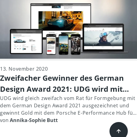
13. November 2020
Zweifacher Gewinner des German
Design Award 2021: UDG wird mit
Gold für Kunden Porsche
UDG wird gleich zweifach vom Rat für Formgebung mit
dem German Design Award 2021 ausgezeichnet und
ausgezeichnet
gewinnt Gold mit dem Porsche E-Performance Hub für
Excellent Communications Design in der Kategorie
von
Annika-Sophie Butt
Web.