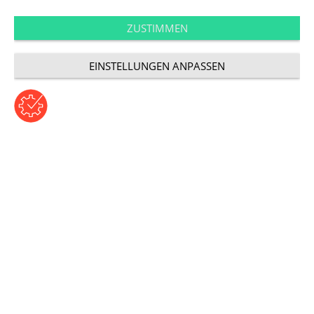
Touchpoints
Data und Content im
ZUSTIMMEN
EINSTELLUNGEN ANPASSEN
Marketing
Beitrag von Bastian Mathes | Donnerstag, 1. Dezember
2016
Kategorie: Touchpoints
Der Dreiklang
Data und Content sind ein perfektes Paar – und
brauchen dennoch einen Dritten: den Insight. Denn