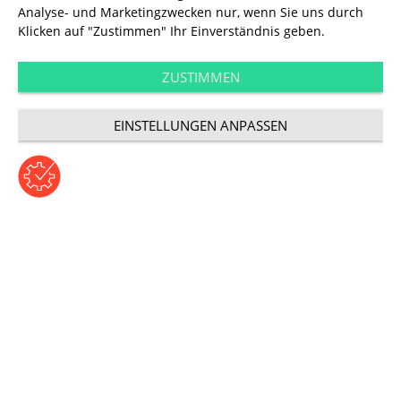
Analyse- und Marketingzwecken nur, wenn Sie uns durch
Klicken auf "Zustimmen" Ihr Einverständnis geben.
ZUSTIMMEN
Technology
EINSTELLUNGEN ANPASSEN
Shopware 5.2
Beitrag von Julia Esmezjan | Dienstag, 26. Juli 2016
Kategorie: Technologie
Plugins für Händler
unverschlüsselt