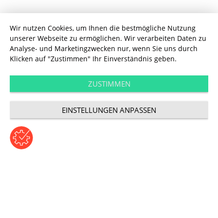
Wir nutzen Cookies, um Ihnen die bestmögliche Nutzung
unserer Webseite zu ermöglichen. Wir verarbeiten Daten zu
Analyse- und Marketingzwecken nur, wenn Sie uns durch
Klicken auf "Zustimmen" Ihr Einverständnis geben.
ZUSTIMMEN
Technology
WordPress – viel mehr als eine
EINSTELLUNGEN ANPASSEN
hervorragende Blog-Software
Beitrag von Tobias Stoll | Mittwoch, 26. März 2014
Kategorie: Technologie