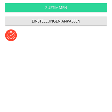
Extension bei Google
ZUSTIMMEN
EINSTELLUNGEN ANPASSEN
AdWords
Beitrag von Petra Flajsoker | Freitag, 12. August 2011
Kategorie: Performance
Was sind Seller Ratings?
Neben der üblichen Textanzeige werden auch
Bewertungen in Form der bekannten Sternchen
angezeigt. Durch diese Sterne ist die