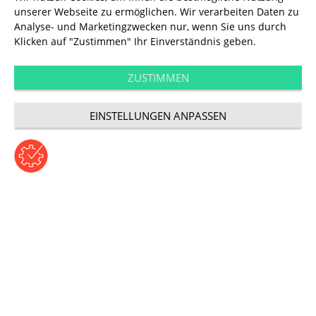
unserer Webseite zu ermöglichen. Wir verarbeiten Daten zu
Technology
Analyse- und Marketingzwecken nur, wenn Sie uns durch
Plattformen für den
Klicken auf "Zustimmen" Ihr Einverständnis geben.
internationalen
ZUSTIMMEN
EINSTELLUNGEN ANPASSEN
Rollout
Beitrag von Tanja Gabler | Montag, 12. September 2016
Kategorie: Technologie
Synergien über Märkte