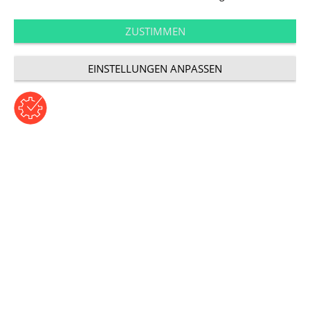
ZUSTIMMEN
EINSTELLUNGEN ANPASSEN
Beitrag von Ornella Di Dato | Donnerstag, 22. Juli 2021
Kategorie: Inside UDG
Der erste Pride
Day Germany der