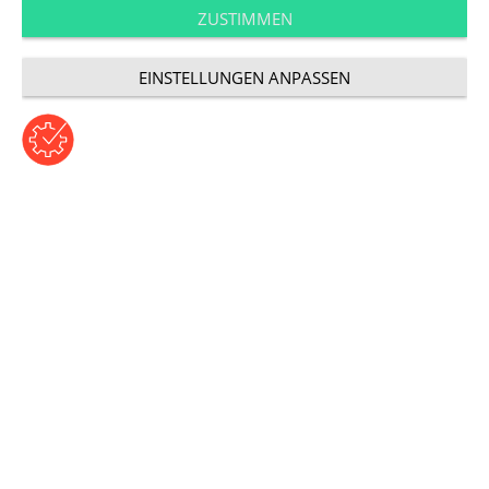
Zukunft des E-
ZUSTIMMEN
Commerce
EINSTELLUNGEN ANPASSEN
Beitrag von Frank Sauer | Donnerstag, 27. Februar 2020
Kategorie: Digitale Transformation
Schnellere, flexiblere Ausspielung und individuellere
Nutzererlebnisse: Headless Commerce verspricht der
Lösungsansatz für eine gelungene, Touchpoint-
übergreifende Customer Journey zu sein.
Was im klassischen Handel schon seit vielen Jahren
verstanden wurde, übersetzt der Headless Ansatz ins