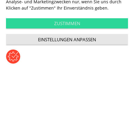
Analyse- und Marketingzwecken nur, wenn Sie uns durch
Klicken auf "Zustimmen" Ihr Einverständnis geben.
Performance
Mehr Dynamik für
ZUSTIMMEN
EINSTELLUNGEN ANPASSEN
Bing Ads
©copyright: bing.com
Beitrag von Sylvia Wolf | Montag, 8. Mai 2017
Kategorie: Performance
Mehr Sprachen, mehr
Targeting, mehr