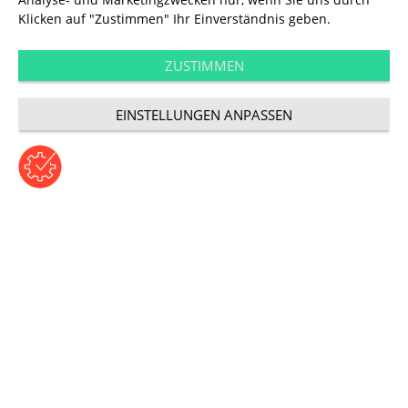
Klicken auf "Zustimmen" Ihr Einverständnis geben.
ZUSTIMMEN
Performance
EINSTELLUNGEN ANPASSEN
Ok Google!
©copyright: Dimitry Steshenko/shutterstock.com
Beitrag von Marcus Pentzek | Donnerstag, 18. Mai 2017
Kategorie: Performance
Wie Sprachassistenten die
digitale Welt